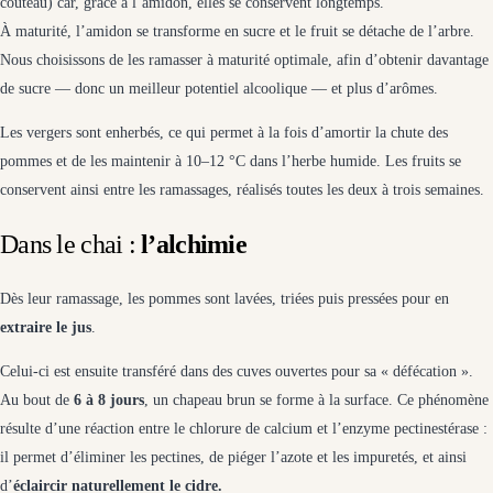
couteau) car, grâce à l’amidon, elles se conservent longtemps.
À maturité, l’amidon se transforme en sucre et le fruit se détache de l’arbre.
Nous choisissons de les ramasser à maturité optimale, afin d’obtenir davantage
de sucre — donc un meilleur potentiel alcoolique — et plus d’arômes.
Les vergers sont enherbés, ce qui permet à la fois d’amortir la chute des
pommes et de les maintenir à 10–12 °C dans l’herbe humide. Les fruits se
conservent ainsi entre les ramassages, réalisés toutes les deux à trois semaines.
Dans le chai :
l’alchimie
Dès leur ramassage, les pommes sont lavées, triées puis pressées pour en
extraire le jus
.
Celui-ci est ensuite transféré dans des cuves ouvertes pour sa « défécation ».
Au bout de
6 à 8 jours
, un chapeau brun se forme à la surface. Ce phénomène
résulte d’une réaction entre le chlorure de calcium et l’enzyme pectinestérase :
il permet d’éliminer les pectines, de piéger l’azote et les impuretés, et ainsi
d’
éclaircir naturellement le cidre.