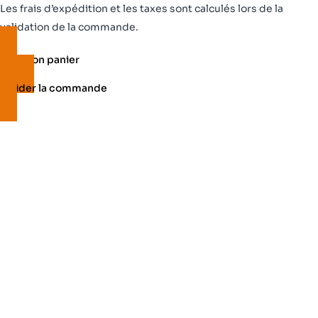
Produits
Les frais d’expédition et les taxes sont calculés lors de la
dans
validation de la commande.
le
Voir mon panier
panier
Valider la commande