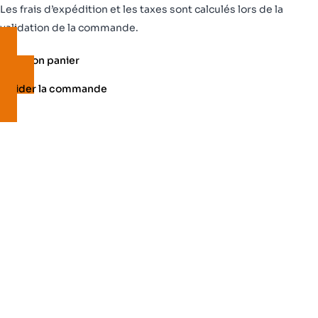
Produits
Les frais d’expédition et les taxes sont calculés lors de la
dans
validation de la commande.
le
Voir mon panier
panier
Valider la commande