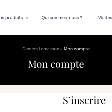
os produits
Qui sommes-nous ?
Visite
Damien Lemasson
Mon compte
idres
éritifs
Mon compte
gestifs & Calvados
us de pomme
dre à la pression
S’inscrire