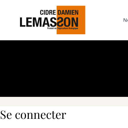
N
C
Ap
Di
J
Ci
Se connecter