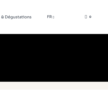
FR
s & Dégustations
0