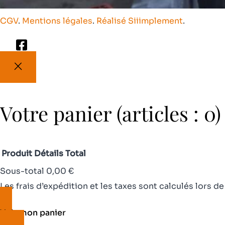
CGV
.
Mentions légales
.
Réalisé Siiimplement
.
Votre panier
(articles : 0)
Produit
Détails
Total
Sous-total
0,00 €
Produits
Les frais d’expédition et les taxes sont calculés lors d
Voir mon panier
dans