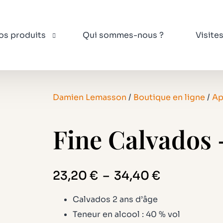
os produits
Qui sommes-nous ?
Visite
Damien Lemasson
/
Boutique en ligne
/
Ap
idres
éritifs
Fine Calvados 
gestifs & Calvados
us de pomme
dre à la pression
Plage
23,20
€
–
34,40
€
de
Calvados 2 ans d’âge
prix :
Teneur en alcool : 40 % vol