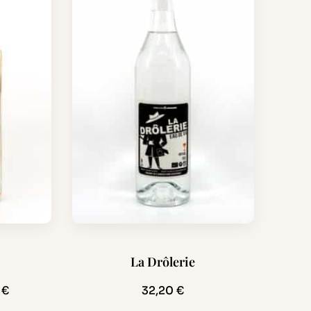
Ce
La Drôlerie
produit
a
Plage
0
€
32,20
€
plusieurs
de