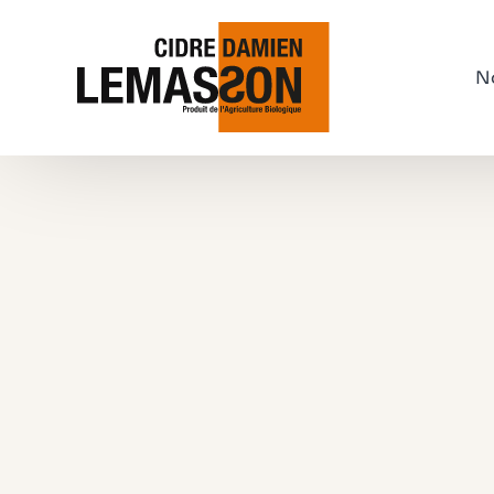
N
C
Ap
Di
J
Ci