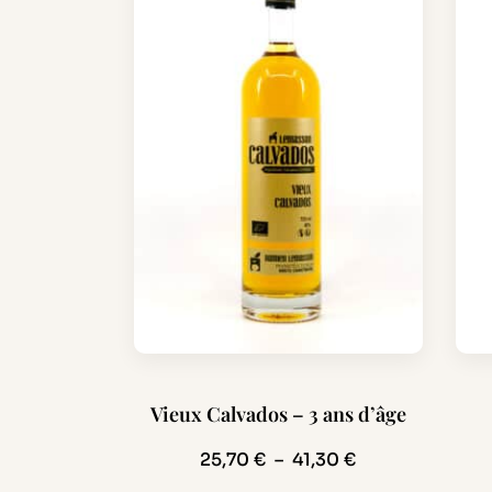
Ce
Ce
Vieux Calvados – 3 ans d’âge
produit
pro
a
a
Plage
25,70
€
–
41,30
€
plusieurs
plu
de