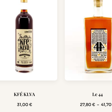
Ce
KFÉ KLVA
Le 44
duit
produit
a
31,00
€
27,80
€
–
41,7
sieurs
plusieurs