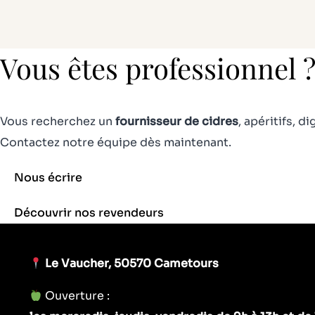
prix :
variations.
vari
25,70 €
à
Les
Les
41,30 €
options
opt
Vous êtes professionnel 
peuvent
peu
être
êtr
choisies
cho
Vous recherchez un
fournisseur de cidres
, apéritifs, 
sur
sur
Contactez notre équipe dès maintenant.
la
la
Nous écrire
page
pag
du
du
Découvrir nos revendeurs
produit
pro
Le Vaucher, 50570 Cametours
Ouverture :