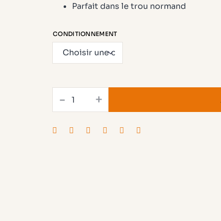
23,20 €
Parfait dans le trou normand
à
34,40 €
CONDITIONNEMENT
quantité
-
+
de
Fine
Calvados
-
2
ans
d'âge