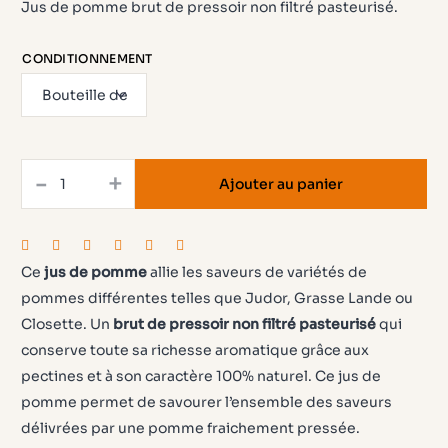
Jus de pomme brut de pressoir non filtré pasteurisé.
prix :
4,30 €
CONDITIONNEMENT
à
49,50 €
quantité
-
+
Ajouter au panier
de
Jus
de
Ce
jus de pomme
allie les saveurs de variétés de
Pomme
pommes différentes telles que Judor, Grasse Lande ou
Non
Closette. Un
brut de pressoir non filtré pasteurisé
qui
filtré
conserve toute sa richesse aromatique grâce aux
pectines et à son caractère 100% naturel. Ce jus de
pomme permet de savourer l’ensemble des saveurs
délivrées par une pomme fraichement pressée.