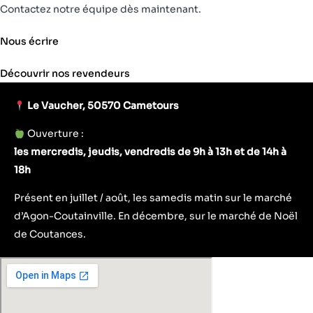
la
la
Contactez notre équipe dès maintenant.
page
page
du
du
Nous écrire
produit
produit
Découvrir nos revendeurs
Le Vaucher, 50570 Cametours
Ouverture :
les mercredis, jeudis, vendredis de 9h à 13h et de 14h à
18h
Présent en juillet / août, les samedis matin sur le marché
d’Agon-Coutainville. En décembre, sur le marché de Noël
de Coutances.