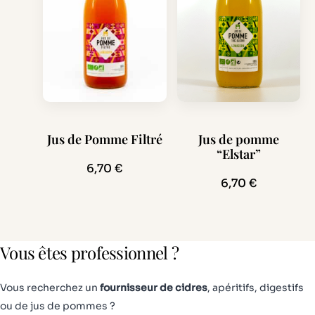
Ce
Ce
produit
produit
Jus de Pomme Filtré
Jus de pomme
“Elstar”
a
a
6,70
€
plusieurs
plusieurs
6,70
€
variations.
variations.
Les
Les
options
options
peuvent
peuvent
Vous êtes professionnel ?
être
être
choisies
choisies
Vous recherchez un
fournisseur de cidres
, apéritifs, digestifs
sur
sur
ou de jus de pommes ?